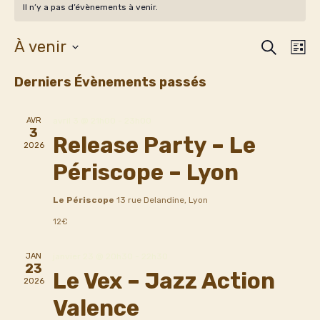
Il n’y a pas d’évènements à venir.
RECHERCH
Rec
Na
À venir
LI
Sélectionnez
de
et
Derniers Évènements passés
une
vu
date.
nav
AVR
avril 3 @ 21h00
-
23h00
Év
3
Release Party – Le
2026
de
Périscope – Lyon
vue
Le Périscope
13 rue Delandine, Lyon
12€
Évè
JAN
janvier 23 @ 20h30
-
22h30
23
Le Vex – Jazz Action
2026
Valence