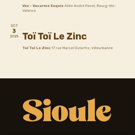
Vex - Vacarme Exquis
Allée André Revol, Bourg-lès-
Valence
OCT
octobre 3, 2025 @ 21h00
-
23h00
3
Toï Toï Le Zinc
2025
Toï Toï Le Zinc
17 rue Marcel Dutartre, Villeurbanne