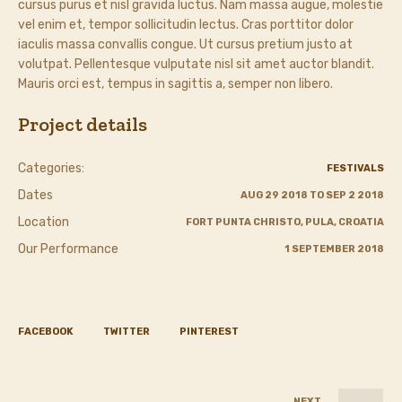
cursus purus et nisl gravida luctus. Nam massa augue, molestie
vel enim et, tempor sollicitudin lectus. Cras porttitor dolor
iaculis massa convallis congue. Ut cursus pretium justo at
volutpat. Pellentesque vulputate nisl sit amet auctor blandit.
Mauris orci est, tempus in sagittis a, semper non libero.
Project details
Categories:
FESTIVALS
Dates
AUG 29 2018 TO SEP 2 2018
Location
FORT PUNTA CHRISTO, PULA, CROATIA
Our Performance
1 SEPTEMBER 2018
FACEBOOK
TWITTER
PINTEREST
NEXT