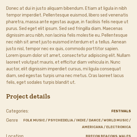
Donec at dui in justo aliquam bibendum. Etiam at ligula in nibh
tempor imperdiet. Pellentesque euismod, libero sed venenatis
pharetra, massa ante egestas augue, in facilisis felis neque ut
purus. Sed eget elit ipsum. Sed sed fringilla diam. Maecenas
dignissim arcu nibh, non lacinia felis molestie eu. Pellentesque
nec nibh sit amet justo euismod interdum et a tellus. Aenean
justo nisl, tempor nec ex quis, commodo porttitor sapien.
Lorem ipsum dolor sit amet, consectetur adipiscing elit. Nullam
laoreet volutpat mauris, et efficitur diam vehicula in. Nunc
auctor, elit dignissim imperdiet cursus, mi ligula consequat
diam, sed egestas turpis urna nec metus. Cras laoreet lacus
felis, eget sodales turpis blandit ut.
Project details
Categories:
FESTIVALS
Genre
FOLK MUSIC / PSYCHEDELIA / INDIE / DANCE / WORLD MUSIC /
AMERICANA / ELECTRONICA
Location
BRECON BEACONS, WALES