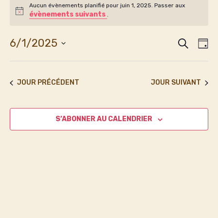
Évènements
Aucun évènements planifié pour juin 1, 2025. Passer aux
évènements suivants
Notice
.
for
RECHERCH
Rec
Na
6/1/2025
JO
juin
Sélectionnez
de
et
une
vu
date.
JOUR PRÉCÉDENT
JOUR SUIVANT
1,
nav
Év
2025
de
S’ABONNER AU CALENDRIER
vue
Évè